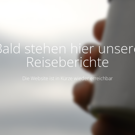
Bald stehen hier unser
Reiseberichte
Die Website ist in Kürze wieder erreichbar