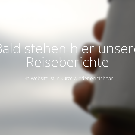
Bald stehen hier unser
Reiseberichte
Die Website ist in Kürze wieder erreichbar