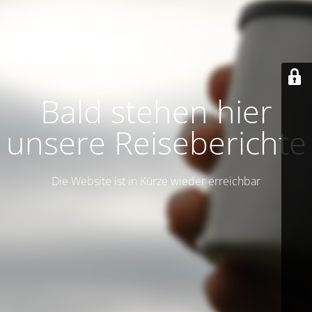
Bald stehen hier
unsere Reiseberichte
Die Website ist in Kürze wieder erreichbar